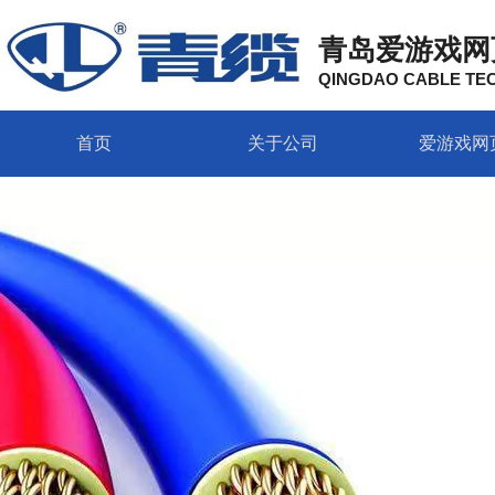
热门
青岛爱游戏网
QINGDAO CABLE TEC
首页
关于公司
爱游戏网
西海岸销售公司
销售电话
158-2003-1234