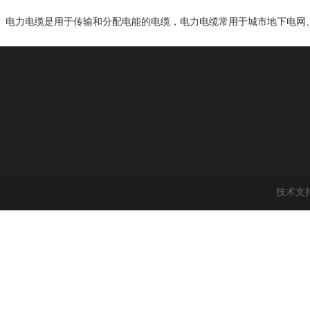
电力电缆是用于传输和分配电能的电缆，电力电缆常用于城市地下电网
技术支
青岛市即墨环保产业园即发龙山路16号
Address/地址 :
Te/
首页
   |   
关于公司
   |   
爱游戏网页版
   |   
工程
友情链接： 
西安设计公司
等离子切割除尘器
青岛公司注册
生物质气
代加工
酒吧加盟