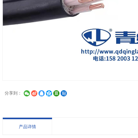
分享到：
产品详情