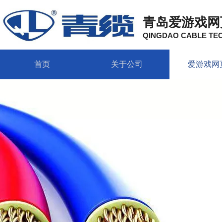
热门
青岛爱游戏网
QINGDAO CABLE TEC
首页
关于公司
爱游戏网
西海岸销售公司
销售电话
158-2003-1234