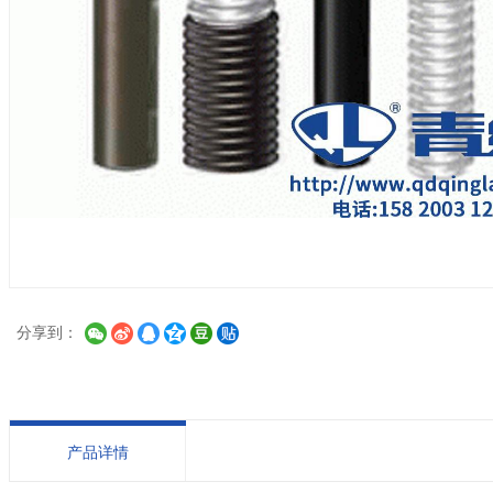
分享到：
产品详情